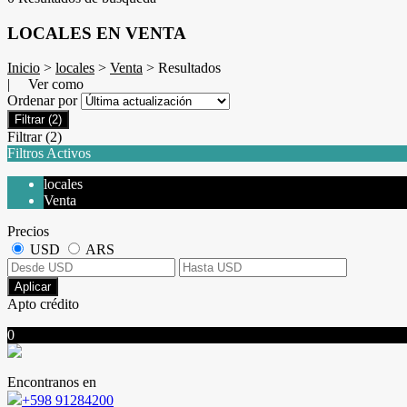
LOCALES EN VENTA
Inicio
>
locales
>
Venta
> Resultados
| Ver como
Ordenar por
Filtrar
(2)
Filtrar
(2)
Filtros Activos
locales
Venta
Precios
USD
ARS
Aplicar
Apto crédito
0
Encontranos en
+598 91284200