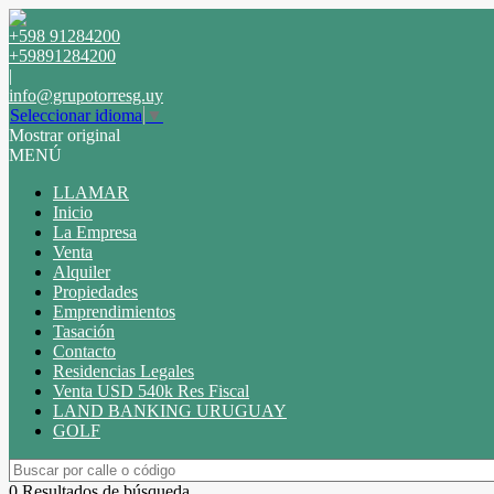
+598 91284200
+59891284200
|
info@grupotorresg.uy
Seleccionar idioma
▼
Mostrar original
MENÚ
LLAMAR
Inicio
La Empresa
Venta
Alquiler
Propiedades
Emprendimientos
Tasación
Contacto
Residencias Legales
Venta USD 540k Res Fiscal
LAND BANKING URUGUAY
GOLF
0 Resultados de búsqueda