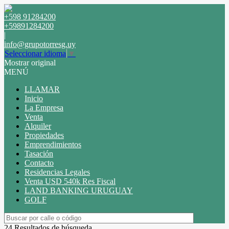
+598 91284200
+59891284200
|
info@grupotorresg.uy
Seleccionar idioma
▼
Mostrar original
MENÚ
LLAMAR
Inicio
La Empresa
Venta
Alquiler
Propiedades
Emprendimientos
Tasación
Contacto
Residencias Legales
Venta USD 540k Res Fiscal
LAND BANKING URUGUAY
GOLF
24 Resultados de búsqueda