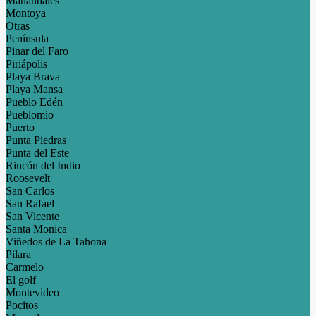
Manantiales
Montoya
Otras
Península
Pinar del Faro
Piriápolis
Playa Brava
Playa Mansa
Pueblo Edén
Pueblomio
Puerto
Punta Piedras
Punta del Este
Rincón del Indio
Roosevelt
San Carlos
San Rafael
San Vicente
Santa Monica
Viñedos de La Tahona
Pilara
Carmelo
El golf
Montevideo
Pocitos