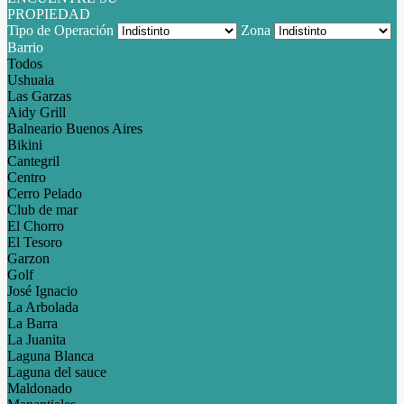
PROPIEDAD
Tipo de Operación
Zona
Barrio
Todos
Ushuaia
Las Garzas
Aidy Grill
Balneario Buenos Aires
Bikini
Cantegril
Centro
Cerro Pelado
Club de mar
El Chorro
El Tesoro
Garzon
Golf
José Ignacio
La Arbolada
La Barra
La Juanita
Laguna Blanca
Laguna del sauce
Maldonado