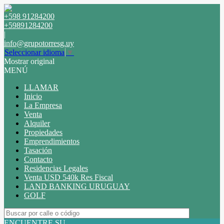
+598 91284200
+59891284200
|
info@grupotorresg.uy
Seleccionar idioma
▼
Mostrar original
MENÚ
LLAMAR
Inicio
La Empresa
Venta
Alquiler
Propiedades
Emprendimientos
Tasación
Contacto
Residencias Legales
Venta USD 540k Res Fiscal
LAND BANKING URUGUAY
GOLF
ENCUENTRE SU