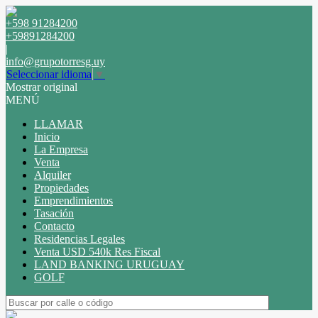
+598 91284200
+59891284200
|
info@grupotorresg.uy
Seleccionar idioma
▼
Mostrar original
MENÚ
LLAMAR
Inicio
La Empresa
Venta
Alquiler
Propiedades
Emprendimientos
Tasación
Contacto
Residencias Legales
Venta USD 540k Res Fiscal
LAND BANKING URUGUAY
GOLF