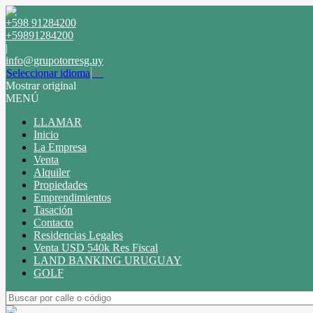
+598 91284200
+59891284200
|
info@grupotorresg.uy
Seleccionar idioma
▼
Mostrar original
MENÚ
LLAMAR
Inicio
La Empresa
Venta
Alquiler
Propiedades
Emprendimientos
Tasación
Contacto
Residencias Legales
Venta USD 540k Res Fiscal
LAND BANKING URUGUAY
GOLF