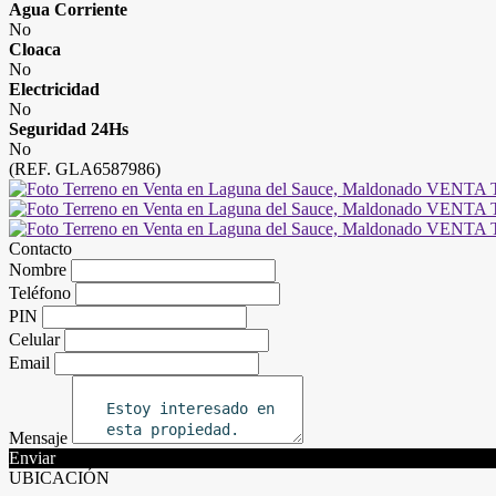
Agua Corriente
No
Cloaca
No
Electricidad
No
Seguridad 24Hs
No
(REF. GLA6587986)
Contacto
Nombre
Teléfono
PIN
Celular
Email
Mensaje
Enviar
UBICACIÓN