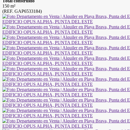
Total construido
150 m²
(REF. GAP6533184)