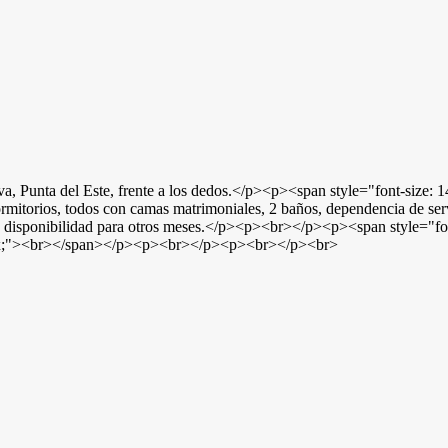
el Este, frente a los dedos.</p><p><span style="font-size: 14p
rmitorios, todos con camas matrimoniales, 2 baños, dependencia de ser
onibilidad para otros meses.</p><p><br></p><p><span style="font-si
14px;"><br></span></p><p><br></p><p><br></p><br>