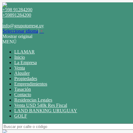
+598 91284200
+59891284200
|
info@grupotorresg.uy
Seleccionar idioma
▼
Mostrar original
MENÚ
LLAMAR
Inicio
La Empresa
Venta
Alquiler
Propiedades
Emprendimientos
Tasación
Contacto
Residencias Legales
Venta USD 540k Res Fiscal
LAND BANKING URUGUAY
GOLF