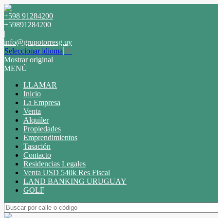
+598 91284200
+59891284200
|
info@grupotorresg.uy
Seleccionar idioma
▼
Mostrar original
MENÚ
LLAMAR
Inicio
La Empresa
Venta
Alquiler
Propiedades
Emprendimientos
Tasación
Contacto
Residencias Legales
Venta USD 540k Res Fiscal
LAND BANKING URUGUAY
GOLF