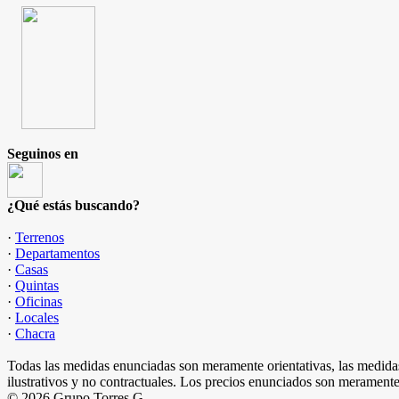
Seguinos en
¿Qué estás buscando?
·
Terrenos
·
Departamentos
·
Casas
·
Quintas
·
Oficinas
·
Locales
·
Chacra
Todas las medidas enunciadas son meramente orientativas, las medidas
ilustrativos y no contractuales. Los precios enunciados son meramente 
© 2026 Grupo Torres G.