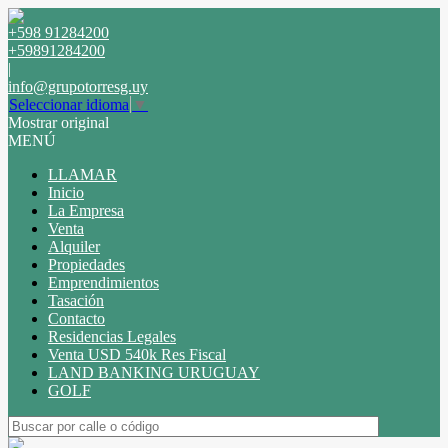
+598 91284200
+59891284200
|
info@grupotorresg.uy
Seleccionar idioma
▼
Mostrar original
MENÚ
LLAMAR
Inicio
La Empresa
Venta
Alquiler
Propiedades
Emprendimientos
Tasación
Contacto
Residencias Legales
Venta USD 540k Res Fiscal
LAND BANKING URUGUAY
GOLF