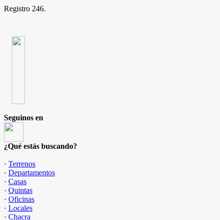
Registro 246.
Seguinos en
¿Qué estás buscando?
·
Terrenos
·
Departamentos
·
Casas
·
Quintas
·
Oficinas
·
Locales
·
Chacra