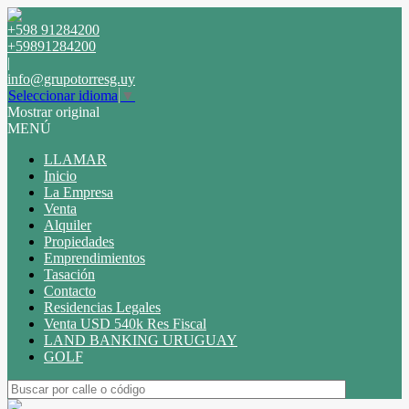
+598 91284200
+59891284200
|
info@grupotorresg.uy
Seleccionar idioma
▼
Mostrar original
MENÚ
LLAMAR
Inicio
La Empresa
Venta
Alquiler
Propiedades
Emprendimientos
Tasación
Contacto
Residencias Legales
Venta USD 540k Res Fiscal
LAND BANKING URUGUAY
GOLF