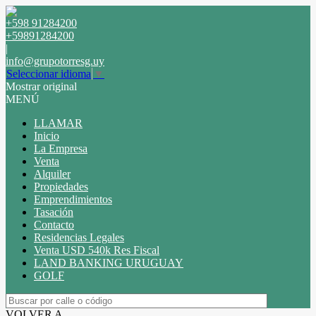
+598 91284200
+59891284200
|
info@grupotorresg.uy
Seleccionar idioma
▼
Mostrar original
MENÚ
LLAMAR
Inicio
La Empresa
Venta
Alquiler
Propiedades
Emprendimientos
Tasación
Contacto
Residencias Legales
Venta USD 540k Res Fiscal
LAND BANKING URUGUAY
GOLF
VOLVER A