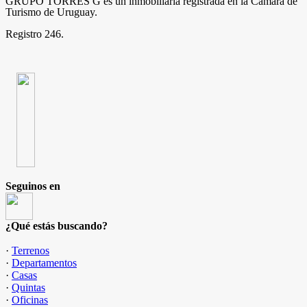
GRUPO TORRES G es un inmobiliaria registrada en la Cámara de
Turismo de Uruguay.
Registro 246.
Seguinos en
¿Qué estás buscando?
·
Terrenos
·
Departamentos
·
Casas
·
Quintas
·
Oficinas