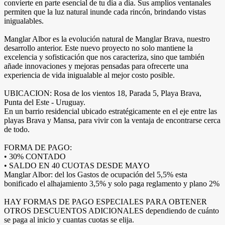
convierte en parte esencial de tu día a día. Sus amplios ventanales
permiten que la luz natural inunde cada rincón, brindando vistas
inigualables.
Manglar Albor es la evolución natural de Manglar Brava, nuestro
desarrollo anterior. Este nuevo proyecto no solo mantiene la
excelencia y sofisticación que nos caracteriza, sino que también
añade innovaciones y mejoras pensadas para ofrecerte una
experiencia de vida inigualable al mejor costo posible.
UBICACION: Rosa de los vientos 18, Parada 5, Playa Brava,
Punta del Este - Uruguay.
En un barrio residencial ubicado estratégicamente en el eje entre las
playas Brava y Mansa, para vivir con la ventaja de encontrarse cerca
de todo.
FORMA DE PAGO:
• 30% CONTADO
• SALDO EN 40 CUOTAS DESDE MAYO
Manglar Albor: del los Gastos de ocupación del 5,5% esta
bonificado el alhajamiento 3,5% y solo paga reglamento y plano 2%
HAY FORMAS DE PAGO ESPECIALES PARA OBTENER
OTROS DESCUENTOS ADICIONALES dependiendo de cuánto
se paga al inicio y cuantas cuotas se elija.